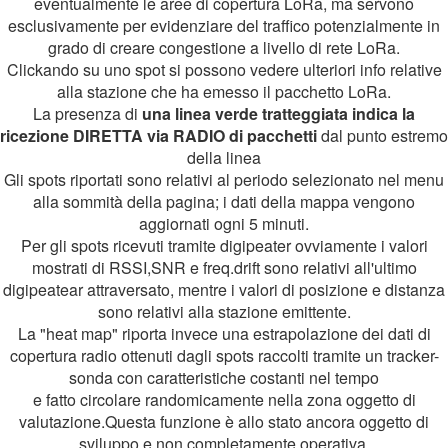
eventualmente le aree di copertura LoRa, ma servono
esclusivamente per evidenziare del traffico potenzialmente in
grado di creare congestione a livello di rete LoRa.
Clickando su uno spot si possono vedere ulteriori info relative
alla stazione che ha emesso il pacchetto LoRa.
La presenza di
una linea verde tratteggiata indica la
ricezione DIRETTA via RADIO di pacchetti
dal punto estremo
della linea
Gli spots riportati sono relativi al periodo selezionato nel menu
alla sommità della pagina; i dati della mappa vengono
aggiornati ogni 5 minuti.
Per gli spots ricevuti tramite digipeater ovviamente i valori
mostrati di RSSI,SNR e freq.drift sono relativi all'ultimo
digipeatear attraversato, mentre i valori di posizione e distanza
sono relativi alla stazione emittente.
La "heat map" riporta invece una estrapolazione dei dati di
copertura radio ottenuti dagli spots raccolti tramite un tracker-
sonda con caratteristiche costanti nel tempo
e fatto circolare randomicamente nella zona oggetto di
valutazione.Questa funzione è allo stato ancora oggetto di
sviluppo e non completamente operativa.