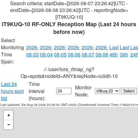
Search criteria: startDate=[2026-08-07 23:26:42]UTC -
endDate=[2026-08-08 23:26:42]UTC - reportingNode=
[IT9KUQ-10]
IT9KUQ-10 RF-ONLY Reception Map (Last 24 hours
before now)
Select
Monitoring
2026-
2026-
2026-
2026-
2026-
2026-
Last
Last
Las
Time
08-03
08-04
08-05
08-06
08-07
08-08
48h
36h
24
Span:
// /user/lora_rfmap_ng?
Op=spots&nodeId=ANY&repNode=iu0dli-10
Last 24
Time
Monitor
hours spot
Interval
Node:
list
(hours):
Last updated: Sat Aug 08 2026 23:26:54 GMT+0000 (Coordinated Universal Time)-1786231614
+
−