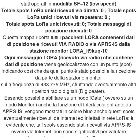
stati operati in
modalità SF=12 (low speed)
Totale spots LoRa unici ricevuti via diretta: 0 ; Totale spots
LoRa unici ricevuti via repeaters: 0 ;
Totale spots LoRa unici ricevuti: 0; Totale messaggi di
posizione ricevuti: 0
Questa mappa riporta tutti i
pacchetti LORA contenenti dati
di posizione e ricevuti VIA RADIO o via APRS-IS dalla
stazione monitor LORA_it9kuq-10
Ogni messaggio LORA (ricevuto via radio) che contiene
dati di posizione
viene geolocalizzato con un punto (spot)
indicando così che da quel punto è stato possibile la ricezione
da parte della stazione monitor
sulla frequenza di 433.775 MHz, sfruttando eventualmente altri
ripetitori radio digitali (Digipeater).
Essendo possibile abilitare su un nodo iGate ( ovvero su un
nodo Monitor ) anche la funzione di interfaccia entrante da
APRS-IS, vengono mostrati in colore blue anche questi spots
eventualmente ricevuti da internet ed iniettati in rete LoRa: è
evidente che, tali spots essendo stati ricevuti via APRS-IS
ovvero via internet, non sono significativi per valutare